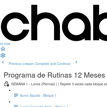
art now
Previous Lesson
Complete and Continue
Programa de Rutinas 12 Meses
SEMANA 1 - Lunes (Piernas) | | Repetir 3 veces cada bloque an
Sumo Squats - Bloque 1
Lunge Cruzado Atrás - Bloque 1